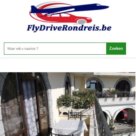
Albanie - Albanie - Kruje
Home
>
Albanie
>
Albanie
>
Kruje
Kruje
1 Aanbieding