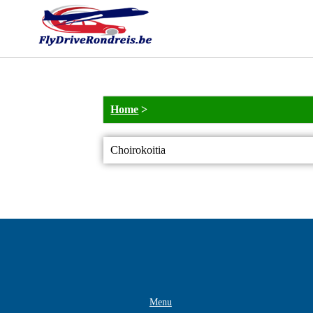
Home
>
Choirokoitia
Menu