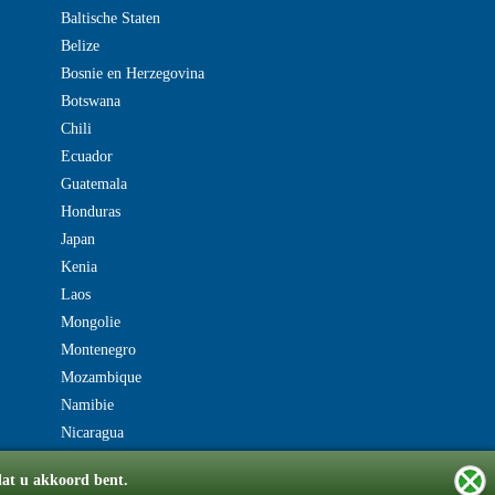
Baltische Staten
Belize
Bosnie en Herzegovina
Botswana
Chili
Ecuador
Guatemala
Honduras
Japan
Kenia
Laos
Mongolie
Montenegro
Mozambique
Namibie
Nicaragua
dat u akkoord bent.