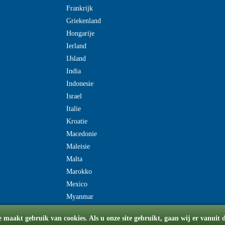
Frankrijk
Griekenland
Hongarije
Ierland
IJsland
India
Indonesie
Israel
Italie
Kroatie
Macedonie
Maleisie
Malta
Marokko
Mexico
Myanmar
e maakt gebruik van cookies. Als u onze site gebruikt, gaan wij er vanuit 
© Copyright 2008-2026 flydriverondreis.be