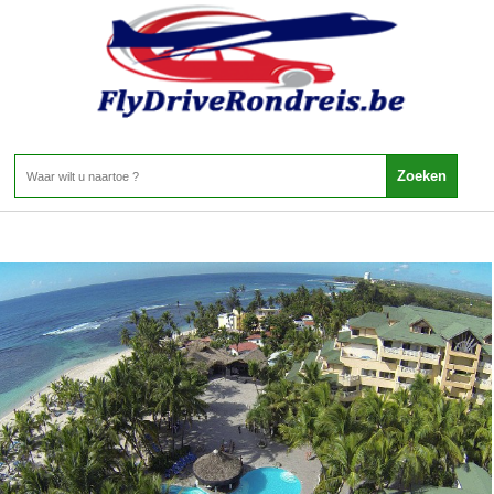
Dominicaanse Republiek - Zuidkust - Juan Dolio
Home
>
Dominicaanse Republiek
>
Zuidkust
>
Juan Dolio
Juan Dolio
1 Aanbieding