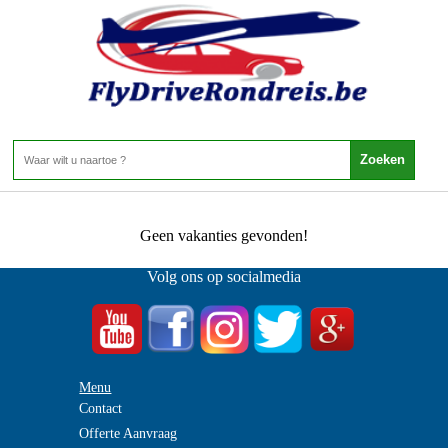
Egypte - Rode Zee - Minisafaris
Home
>
Minisafaris
0 Aanbiedingen
Geen vakanties gevonden!
Volg ons op socialmedia
Menu
Contact
Offerte Aanvraag