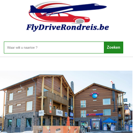
Finland - LAPLAND - LEVI
Home
>
Finland
>
LAPLAND
>
LEVI
LEVI
2 Aanbiedingen