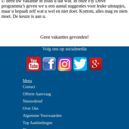
U deelt uw vakantie in zoals u dat wilt. In onze Fly Drive
programma’s geven we u een aantal suggesties voor leuke uitstapjes,
maar u bepaalt zelf wat u wel en niet doet. Kortom, alles mag en niets
moet. De keuze is aan u.
Geen vakanties gevonden!
Volg ons op socialmedia
Menu
Contact
Offerte Aanvraag
Nieuwsbrief
Over Ons
Algemene Voorwaarden
Top Aanbiedingen