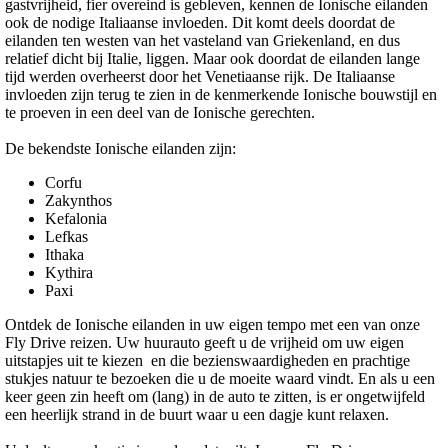
gastvrijheid, fier overeind is gebleven, kennen de Ionische eilanden
ook de nodige Italiaanse invloeden. Dit komt deels doordat de
eilanden ten westen van het vasteland van Griekenland, en dus
relatief dicht bij Italie, liggen. Maar ook doordat de eilanden lange
tijd werden overheerst door het Venetiaanse rijk. De Italiaanse
invloeden zijn terug te zien in de kenmerkende Ionische bouwstijl en
te proeven in een deel van de Ionische gerechten.
De bekendste Ionische eilanden zijn:
Corfu
Zakynthos
Kefalonia
Lefkas
Ithaka
Kythira
Paxi
Ontdek de Ionische eilanden in uw eigen tempo met een van onze
Fly Drive reizen. Uw huurauto geeft u de vrijheid om uw eigen
uitstapjes uit te kiezen en die bezienswaardigheden en prachtige
stukjes natuur te bezoeken die u de moeite waard vindt. En als u een
keer geen zin heeft om (lang) in de auto te zitten, is er ongetwijfeld
een heerlijk strand in de buurt waar u een dagje kunt relaxen.