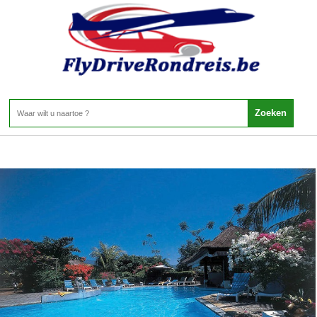
Indonesie - Bali - LOVINA
Home
>
Indonesie
>
Bali
>
LOVINA
LOVINA
1 Aanbieding