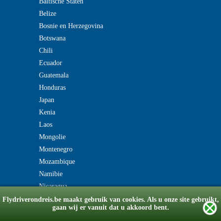
Baltische Staten
Belize
Bosnie en Herzegovina
Botswana
Chili
Ecuador
Guatemala
Honduras
Japan
Kenia
Laos
Mongolie
Montenegro
Mozambique
Namibie
Nicaragua
Flydriverondreis.be maakt gebruik van cookies. Als u onze site gebruikt,
gaan wij er vanuit dat u akkoord bent.
© Copyright 2008-2026 flydriverondreis.be
v2.0180518