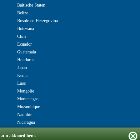
Baltische Staten
Belize
Bosnie en Herzegovina
Botswana
Chili
Ecuador
Guatemala
Honduras
Japan
Kenia
Laos
Mongolie
Montenegro
Mozambique
Namibie
Nicaragua
dat u akkoord bent.