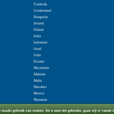
Frankrijk
Griekenland
Hongarije
Ierland
IJsland
India
Indonesie
Israel
Italie
Kroatie
Macedonie
Maleisie
Malta
Marokko
Mexico
Myanmar
e maakt gebruik van cookies. Als u onze site gebruikt, gaan wij er vanuit 
© Copyright 2008-2026 flydriverondreis.be