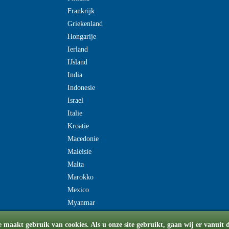
Frankrijk
Griekenland
Hongarije
Ierland
IJsland
India
Indonesie
Israel
Italie
Kroatie
Macedonie
Maleisie
Malta
Marokko
Mexico
Myanmar
e maakt gebruik van cookies. Als u onze site gebruikt, gaan wij er vanuit 