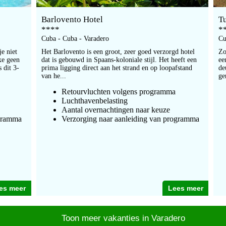
Barlovento Hotel
T
****
*
Cuba - Cuba - Varadero
Cu
je niet
Het Barlovento is een groot, zeer goed verzorgd hotel
Zo
xe geen
dat is gebouwd in Spaans-koloniale stijl. Het heeft een
ee
s dit 3-
prima ligging direct aan het strand en op loopafstand
de
van he...
ge
Retourvluchten volgens programma
Luchthavenbelasting
Aantal overnachtingen naar keuze
ogramma
Verzorging naar aanleiding van programma
es meer
Lees meer
Toon meer vakanties in Varadero