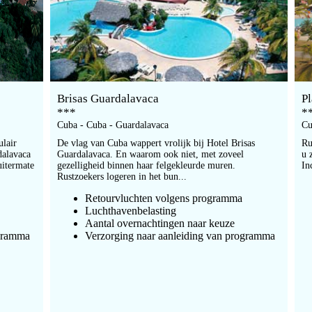
Brisas Guardalavaca
P
***
*
Cuba - Cuba - Guardalavaca
Cu
ulair
De vlag van Cuba wappert vrolijk bij Hotel Brisas
Ru
dalavaca
Guardalavaca. En waarom ook niet, met zoveel
u 
uitermate
gezelligheid binnen haar felgekleurde muren.
In
Rustzoekers logeren in het bun...
Retourvluchten volgens programma
Luchthavenbelasting
Aantal overnachtingen naar keuze
ogramma
Verzorging naar aanleiding van programma