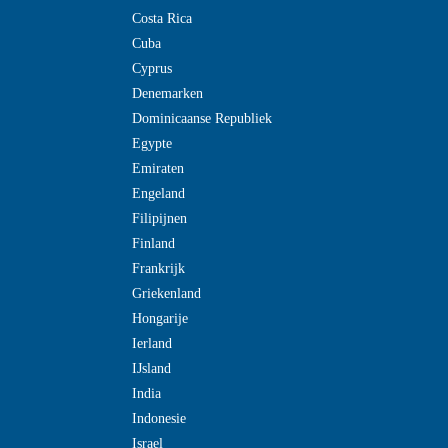
Costa Rica
Cuba
Cyprus
Denemarken
Dominicaanse Republiek
Egypte
Emiraten
Engeland
Filipijnen
Finland
Frankrijk
Griekenland
Hongarije
Ierland
IJsland
India
Indonesie
Israel