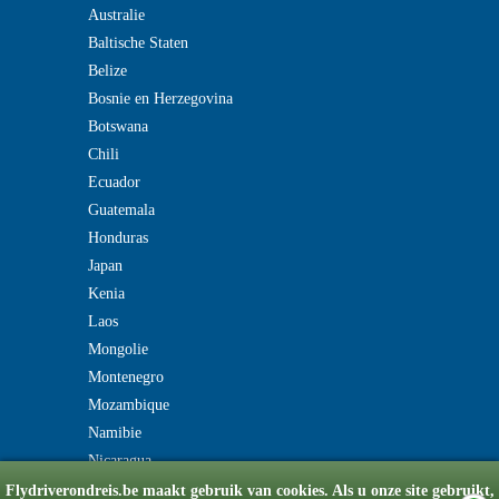
Australie
Baltische Staten
Belize
Bosnie en Herzegovina
Botswana
Chili
Ecuador
Guatemala
Honduras
Japan
Kenia
Laos
Mongolie
Montenegro
Mozambique
Namibie
Nicaragua
Flydriverondreis.be maakt gebruik van cookies. Als u onze site gebruikt,