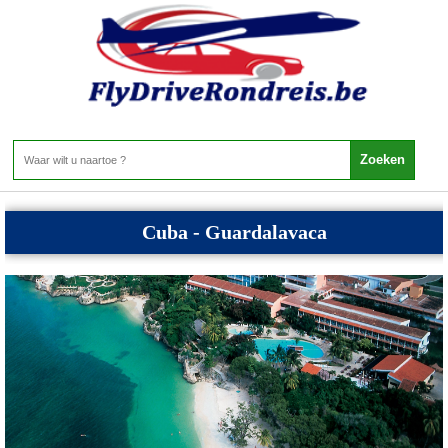
Cuba - Cuba
Home
>
Cuba
>
Cuba
Cuba - Guardalavaca