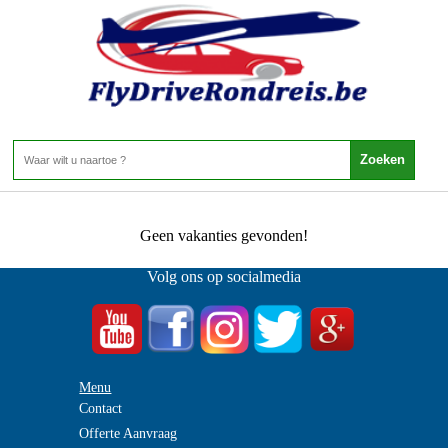
Portugal - Algarve - Guia
Home
>
Guia
0 Aanbiedingen
Geen vakanties gevonden!
Volg ons op socialmedia
Menu
Contact
Offerte Aanvraag