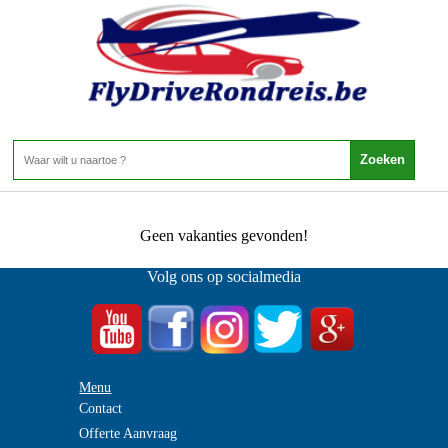
Portugal - Azoren - Almagreira
Home
>
Almagreira
0 Aanbiedingen
Geen vakanties gevonden!
Volg ons op socialmedia
Menu
Contact
Offerte Aanvraag