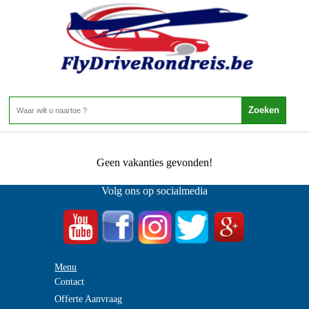
Portugal - Azoren - Santa Cruz
Home
>
Santa Cruz
0 Aanbiedingen
Geen vakanties gevonden!
Volg ons op socialmedia
Menu
Contact
Offerte Aanvraag