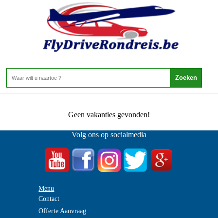
Portugal - Costa Verde - Vila Nova De Gaia
Home
>
Vila Nova De Gaia
0 Aanbiedingen
Geen vakanties gevonden!
Volg ons op socialmedia
Menu
Contact
Offerte Aanvraag