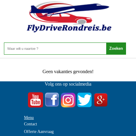
Portugal - Madeira - Calheta
Home
>
Calheta
0 Aanbiedingen
Geen vakanties gevonden!
Volg ons op socialmedia
Menu
Contact
Offerte Aanvraag