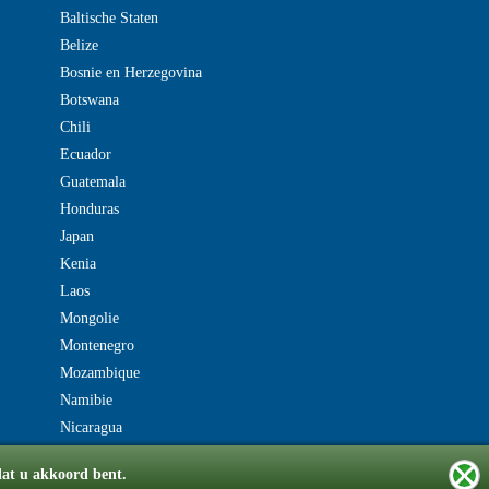
Baltische Staten
Belize
Bosnie en Herzegovina
Botswana
Chili
Ecuador
Guatemala
Honduras
Japan
Kenia
Laos
Mongolie
Montenegro
Mozambique
Namibie
Nicaragua
dat u akkoord bent.