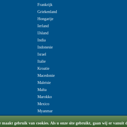
Frankrijk
Griekenland
Hongarije
Ierland
IJsland
India
Indonesie
Israel
Italie
Kroatie
Macedonie
Maleisie
Malta
Marokko
Mexico
Myanmar
e maakt gebruik van cookies. Als u onze site gebruikt, gaan wij er vanuit 
© Copyright 2008-2026 flydriverondreis.be