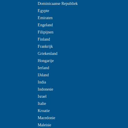
Dominicaanse Republiek
Egypte
Emiraten
Engeland
Filipijnen
Finland
Frankrijk
Griekenland
Hongarije
Ierland
IJsland
India
Indonesie
Israel
Italie
Kroatie
Macedonie
Maleisie