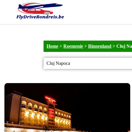
Home
>
Roemenie
>
Binnenland
>
Cluj N
Cluj Napoca