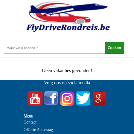
Spanje - Rondreizen Spanje - Fly Drive Andalusie
Home
>
Fly Drive Andalusie
0 Aanbiedingen
Geen vakanties gevonden!
Volg ons op socialmedia
Menu
Contact
Offerte Aanvraag