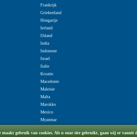
Frankrijk
Griekenland
Hongarije
Ierland
IJsland
India
Indonesie
Israel
Italie
Kroatie
Macedonie
Maleisie
Malta
Marokko
Mexico
Myanmar
e maakt gebruik van cookies. Als u onze site gebruikt, gaan wij er vanuit 
© Copyright 2008-2026 flydriverondreis.be