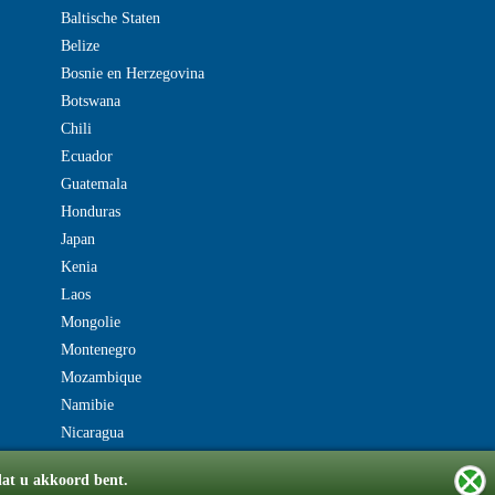
Baltische Staten
Belize
Bosnie en Herzegovina
Botswana
Chili
Ecuador
Guatemala
Honduras
Japan
Kenia
Laos
Mongolie
Montenegro
Mozambique
Namibie
Nicaragua
dat u akkoord bent.