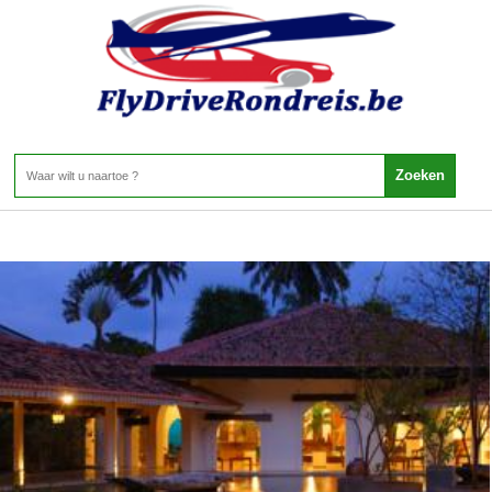
Sri Lanka - ZUID - KALUTARA
Home
>
Sri Lanka
>
ZUID
>
KALUTARA
KALUTARA
1 Aanbieding