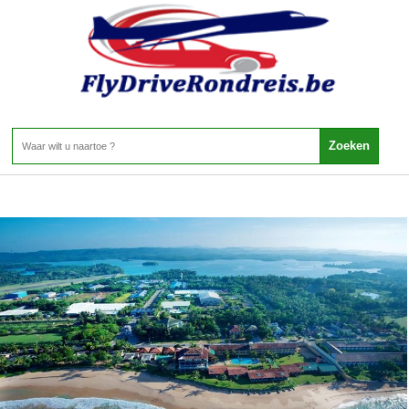
Sri Lanka - ZUIDEN - KOGGALA
Home
>
Sri Lanka
>
ZUIDEN
>
KOGGALA
KOGGALA
3 Aanbiedingen