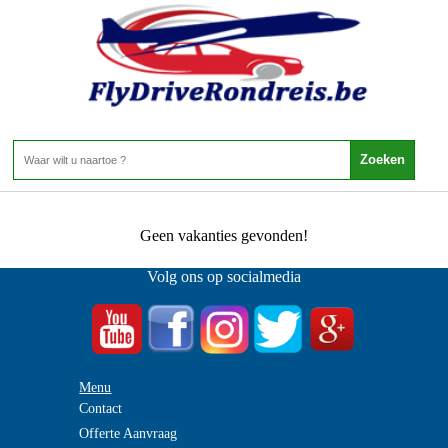
Zuid Afrika - KwaZulu-Natal - Port Elizabeth
Home
>
Port Elizabeth
0 Aanbiedingen
Geen vakanties gevonden!
Volg ons op socialmedia
Menu
Contact
Offerte Aanvraag