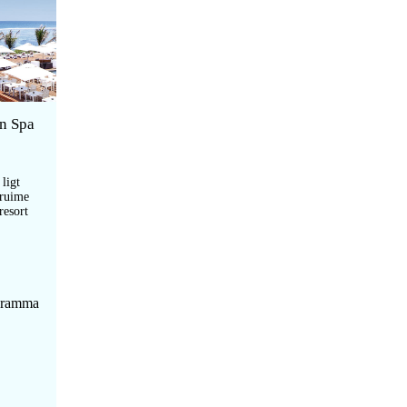
en Spa
ligt
 ruime
resort
ogramma