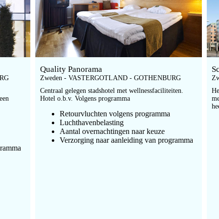
Quality Panorama
S
URG
Zweden - VASTERGOTLAND - GOTHENBURG
Z
Centraal gelegen stadshotel met wellnessfaciliteiten.
He
 een
Hotel o.b.v. Volgens programma
me
he
Retourvluchten volgens programma
Luchthavenbelasting
Aantal overnachtingen naar keuze
Verzorging naar aanleiding van programma
ogramma