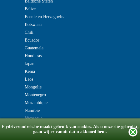
Baltische Staten
Belize
Bosnie en Herzegovina
Botswana
Chili
Ecuador
Guatemala
Honduras
Japan
Kenia
Laos
Mongolie
Montenegro
Mozambique
Namibie
Nicaragua
Flydriverondreis.be maakt gebruik van cookies. Als u onze site gebruikt,
gaan wij er vanuit dat u akkoord bent.
© Copyright 2008-2026 flydriverondreis.be
v2.0180518